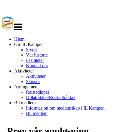
Veksle
navigasjon
Hjem
Om IL Kampen
Styret
Vår historie
Fasiliteter
Kontakt oss
Aktiviteter
Aktiviteter
Skispor
Arrangement
Reistadløpet
Dølatråkket/Reistadtråkket
Bli medlem
Informasjon om medlemskap i IL Kampen
Bli medlem
Prøv vår appløsning