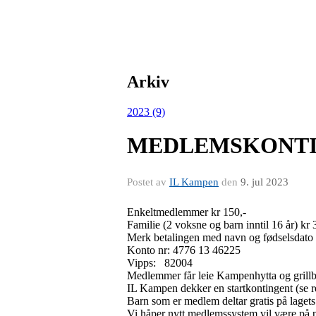
Arkiv
2023 (9)
MEDLEMSKONTI
Postet av
IL Kampen
den
9. jul 2023
Enkeltmedlemmer kr 150,-
Familie (2 voksne og barn inntil 16 år) kr 
Merk
betalingen med navn og fødselsdato
Konto nr: 4776 13 46225
Vipps: 82004
Medlemmer får leie Kampenhytta og grillbua
IL Kampen dekker en startkontingent (se ret
Barn som er medlem deltar gratis på lagets 
Vi håper nytt medlemssystem vil være på p