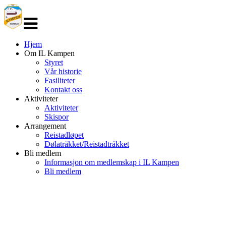
Veksle
navigasjon
Hjem
Om IL Kampen
Styret
Vår historie
Fasiliteter
Kontakt oss
Aktiviteter
Aktiviteter
Skispor
Arrangement
Reistadløpet
Dølatråkket/Reistadtråkket
Bli medlem
Informasjon om medlemskap i IL Kampen
Bli medlem