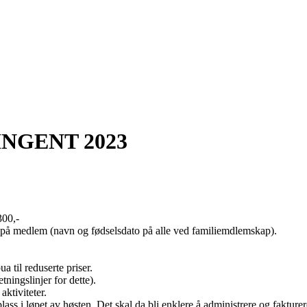
NGENT 2023
300,-
 på medlem (navn og fødselsdato på alle ved familiemdlemskap).
 til reduserte priser.
ningslinjer for dette).
aktiviteter.
lass i løpet av høsten. Det skal da bli enklere å administrere og faktu