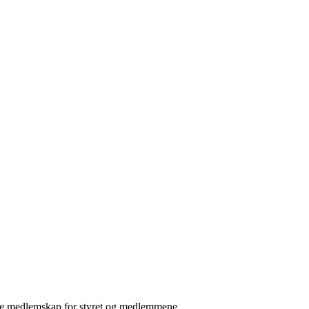
rere medlemskap for styret og medlemmene.