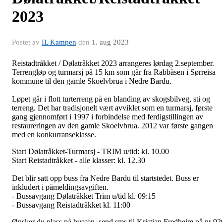
2023
Postet av
IL Kampen
den
1. aug 2023
Reistadtråkket / Dølatråkket 2023 arrangeres lørdag 2.september.
Terrengløp og turmarsj på 15 km som går fra Rabbåsen i Sørreisa
kommune til den gamle Skoelvbrua i Nedre Bardu.
Løpet går i flott turterreng på en blanding av skogsbilveg, sti og
terreng. Det har tradisjonelt vært avviklet som en turmarsj, første
gang gjennomført i 1997 i forbindelse med ferdigstillingen av
restaureringen av den gamle Skoelvbrua. 2012 var første gangen
med en konkurranseklasse.
Start Dølatråkket-Turmarsj - TRIM u/tid: kl. 10.00
Start Reistadtråkket - alle klasser: kl. 12.30
Det blir satt opp buss fra Nedre Bardu til startstedet. Buss er
inkludert i påmeldingsavgiften.
- Bussavgang Dølatråkket Trim u/tid kl. 09:15
- Bussavgang Reistadtråkket kl. 11:00
Ønsker du plass på bussen, send sms til Kristian Fredheim på nr 92