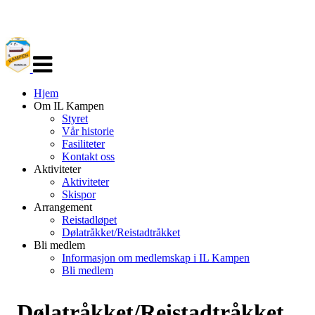
Veksle
navigasjon
Hjem
Om IL Kampen
Styret
Vår historie
Fasiliteter
Kontakt oss
Aktiviteter
Aktiviteter
Skispor
Arrangement
Reistadløpet
Dølatråkket/Reistadtråkket
Bli medlem
Informasjon om medlemskap i IL Kampen
Bli medlem
Dølatråkket/Reistadtråkket