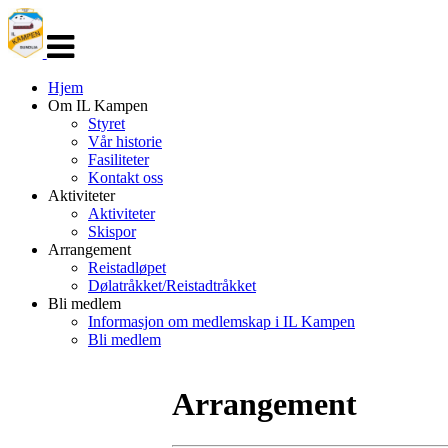
Veksle
navigasjon
Hjem
Om IL Kampen
Styret
Vår historie
Fasiliteter
Kontakt oss
Aktiviteter
Aktiviteter
Skispor
Arrangement
Reistadløpet
Dølatråkket/Reistadtråkket
Bli medlem
Informasjon om medlemskap i IL Kampen
Bli medlem
Arrangement