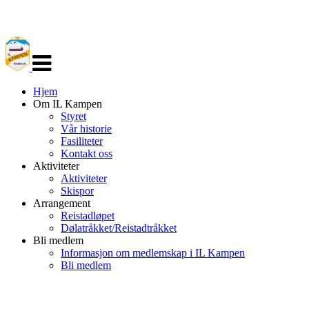
Veksle
navigasjon
Hjem
Om IL Kampen
Styret
Vår historie
Fasiliteter
Kontakt oss
Aktiviteter
Aktiviteter
Skispor
Arrangement
Reistadløpet
Dølatråkket/Reistadtråkket
Bli medlem
Informasjon om medlemskap i IL Kampen
Bli medlem