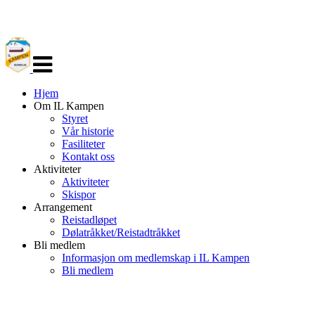
Veksle
navigasjon
Hjem
Om IL Kampen
Styret
Vår historie
Fasiliteter
Kontakt oss
Aktiviteter
Aktiviteter
Skispor
Arrangement
Reistadløpet
Dølatråkket/Reistadtråkket
Bli medlem
Informasjon om medlemskap i IL Kampen
Bli medlem