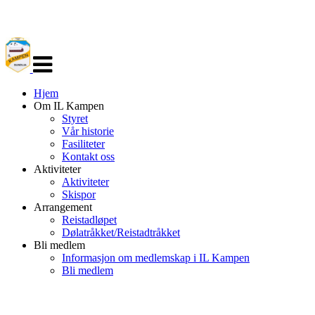
Veksle
navigasjon
Hjem
Om IL Kampen
Styret
Vår historie
Fasiliteter
Kontakt oss
Aktiviteter
Aktiviteter
Skispor
Arrangement
Reistadløpet
Dølatråkket/Reistadtråkket
Bli medlem
Informasjon om medlemskap i IL Kampen
Bli medlem