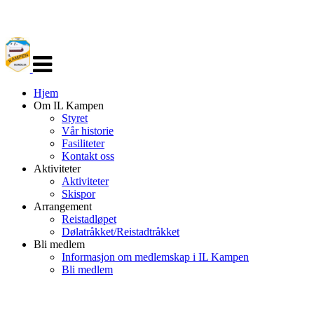
Veksle
navigasjon
Hjem
Om IL Kampen
Styret
Vår historie
Fasiliteter
Kontakt oss
Aktiviteter
Aktiviteter
Skispor
Arrangement
Reistadløpet
Dølatråkket/Reistadtråkket
Bli medlem
Informasjon om medlemskap i IL Kampen
Bli medlem