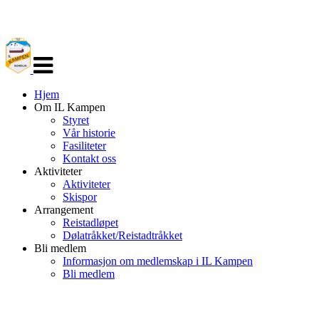
Veksle
navigasjon
Hjem
Om IL Kampen
Styret
Vår historie
Fasiliteter
Kontakt oss
Aktiviteter
Aktiviteter
Skispor
Arrangement
Reistadløpet
Dølatråkket/Reistadtråkket
Bli medlem
Informasjon om medlemskap i IL Kampen
Bli medlem