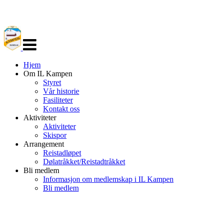
Veksle
navigasjon
Hjem
Om IL Kampen
Styret
Vår historie
Fasiliteter
Kontakt oss
Aktiviteter
Aktiviteter
Skispor
Arrangement
Reistadløpet
Dølatråkket/Reistadtråkket
Bli medlem
Informasjon om medlemskap i IL Kampen
Bli medlem