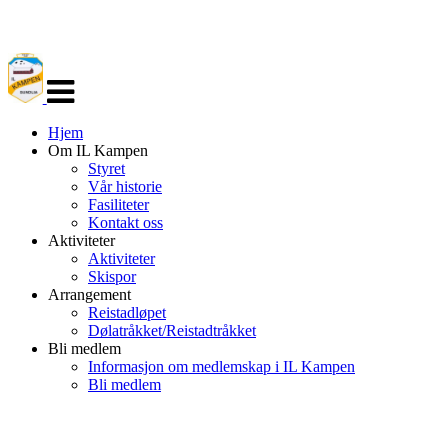
Veksle
navigasjon
Hjem
Om IL Kampen
Styret
Vår historie
Fasiliteter
Kontakt oss
Aktiviteter
Aktiviteter
Skispor
Arrangement
Reistadløpet
Dølatråkket/Reistadtråkket
Bli medlem
Informasjon om medlemskap i IL Kampen
Bli medlem