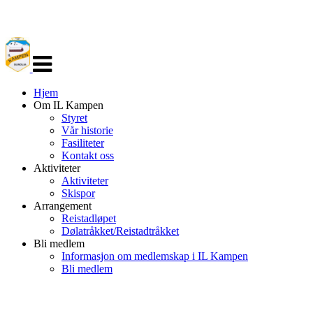
Veksle
navigasjon
Hjem
Om IL Kampen
Styret
Vår historie
Fasiliteter
Kontakt oss
Aktiviteter
Aktiviteter
Skispor
Arrangement
Reistadløpet
Dølatråkket/Reistadtråkket
Bli medlem
Informasjon om medlemskap i IL Kampen
Bli medlem