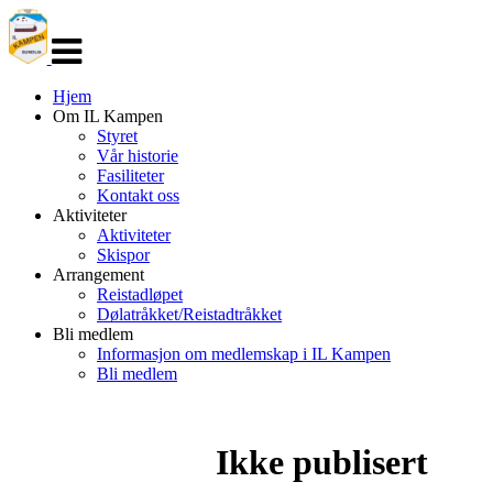
Veksle
navigasjon
Hjem
Om IL Kampen
Styret
Vår historie
Fasiliteter
Kontakt oss
Aktiviteter
Aktiviteter
Skispor
Arrangement
Reistadløpet
Dølatråkket/Reistadtråkket
Bli medlem
Informasjon om medlemskap i IL Kampen
Bli medlem
Ikke publisert