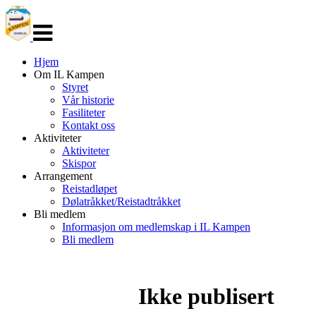
Veksle
navigasjon
Hjem
Om IL Kampen
Styret
Vår historie
Fasiliteter
Kontakt oss
Aktiviteter
Aktiviteter
Skispor
Arrangement
Reistadløpet
Dølatråkket/Reistadtråkket
Bli medlem
Informasjon om medlemskap i IL Kampen
Bli medlem
Ikke publisert