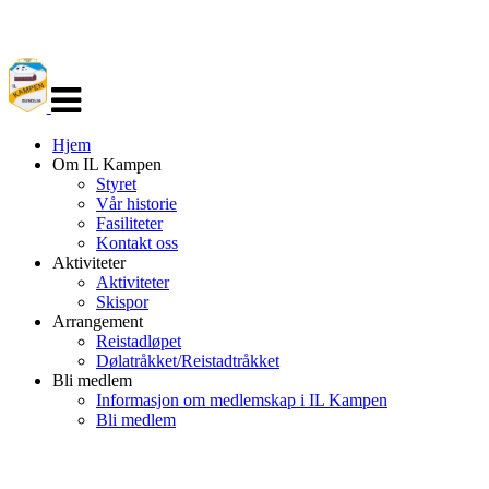
Veksle
navigasjon
Hjem
Om IL Kampen
Styret
Vår historie
Fasiliteter
Kontakt oss
Aktiviteter
Aktiviteter
Skispor
Arrangement
Reistadløpet
Dølatråkket/Reistadtråkket
Bli medlem
Informasjon om medlemskap i IL Kampen
Bli medlem