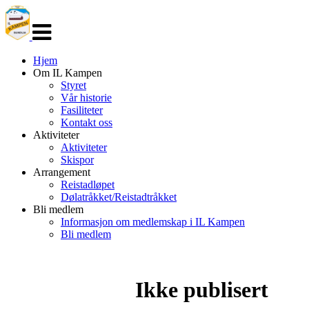
Veksle
navigasjon
Hjem
Om IL Kampen
Styret
Vår historie
Fasiliteter
Kontakt oss
Aktiviteter
Aktiviteter
Skispor
Arrangement
Reistadløpet
Dølatråkket/Reistadtråkket
Bli medlem
Informasjon om medlemskap i IL Kampen
Bli medlem
Ikke publisert