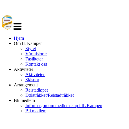
Veksle
navigasjon
Hjem
Om IL Kampen
Styret
Vår historie
Fasiliteter
Kontakt oss
Aktiviteter
Aktiviteter
Skispor
Arrangement
Reistadløpet
Dølatråkket/Reistadtråkket
Bli medlem
Informasjon om medlemskap i IL Kampen
Bli medlem