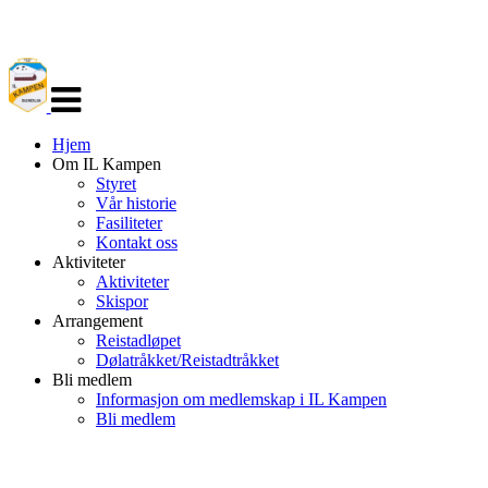
Veksle
navigasjon
Hjem
Om IL Kampen
Styret
Vår historie
Fasiliteter
Kontakt oss
Aktiviteter
Aktiviteter
Skispor
Arrangement
Reistadløpet
Dølatråkket/Reistadtråkket
Bli medlem
Informasjon om medlemskap i IL Kampen
Bli medlem