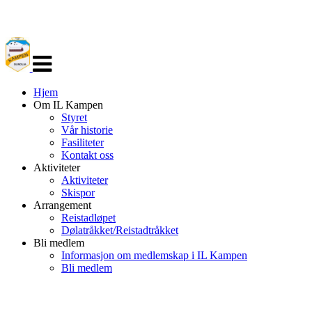
Veksle
navigasjon
Hjem
Om IL Kampen
Styret
Vår historie
Fasiliteter
Kontakt oss
Aktiviteter
Aktiviteter
Skispor
Arrangement
Reistadløpet
Dølatråkket/Reistadtråkket
Bli medlem
Informasjon om medlemskap i IL Kampen
Bli medlem