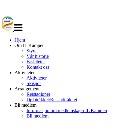
Veksle
navigasjon
Hjem
Om IL Kampen
Styret
Vår historie
Fasiliteter
Kontakt oss
Aktiviteter
Aktiviteter
Skispor
Arrangement
Reistadløpet
Dølatråkket/Reistadtråkket
Bli medlem
Informasjon om medlemskap i IL Kampen
Bli medlem