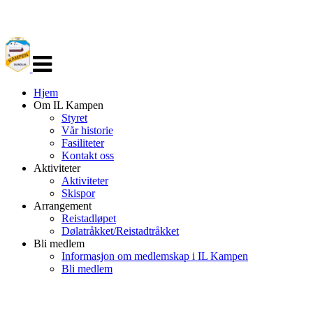
Veksle
navigasjon
Hjem
Om IL Kampen
Styret
Vår historie
Fasiliteter
Kontakt oss
Aktiviteter
Aktiviteter
Skispor
Arrangement
Reistadløpet
Dølatråkket/Reistadtråkket
Bli medlem
Informasjon om medlemskap i IL Kampen
Bli medlem