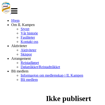
Veksle
navigasjon
Hjem
Om IL Kampen
Styret
Vår historie
Fasiliteter
Kontakt oss
Aktiviteter
Aktiviteter
Skispor
Arrangement
Reistadløpet
Dølatråkket/Reistadtråkket
Bli medlem
Informasjon om medlemskap i IL Kampen
Bli medlem
Ikke publisert