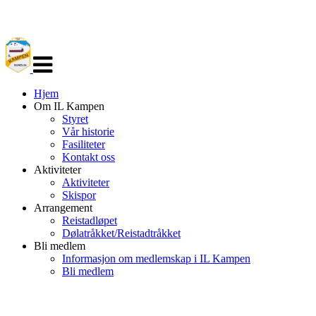
Veksle
navigasjon
Hjem
Om IL Kampen
Styret
Vår historie
Fasiliteter
Kontakt oss
Aktiviteter
Aktiviteter
Skispor
Arrangement
Reistadløpet
Dølatråkket/Reistadtråkket
Bli medlem
Informasjon om medlemskap i IL Kampen
Bli medlem